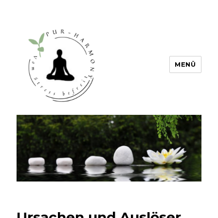
MENÜ
PUR HARMONY – Vom Stress
befreit
Ursachen und Auslöser