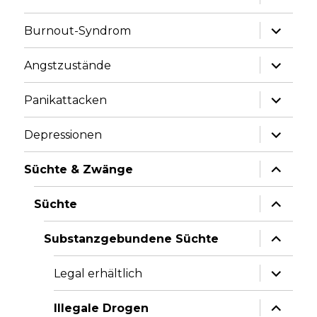
anzeige
Unterme
Burnout-Syndrom
anzeige
Unterme
Angstzustände
anzeige
Unterme
Panikattacken
anzeige
Unterme
Depressionen
anzeige
Unterme
Süchte & Zwänge
anzeige
Unterme
Süchte
anzeige
Unterme
Substanzgebundene Süchte
anzeige
Unterme
Legal erhältlich
anzeige
Unterme
Illegale Drogen
anzeige