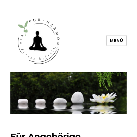
MENÜ
PUR HARMONY – Vom Stress
befreit
Für Angehörige