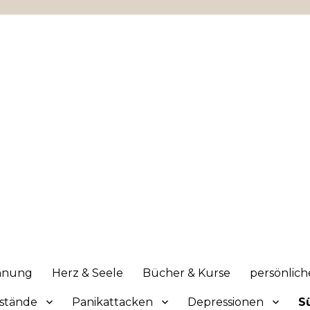
ss befreit
annung
Herz & Seele
Bücher & Kurse
persönlic
stände
Panikattacken
Depressionen
S