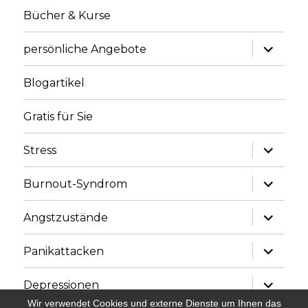
Bücher & Kurse
Unterme
persönliche Angebote
anzeige
Blogartikel
Gratis für Sie
Unterme
Stress
anzeige
Unterme
Burnout-Syndrom
anzeige
Unterme
Angstzustände
anzeige
Unterme
Panikattacken
anzeige
Unterme
Depressionen
anzeige
Wir verwendet Cookies und externe Dienste um Ihnen das