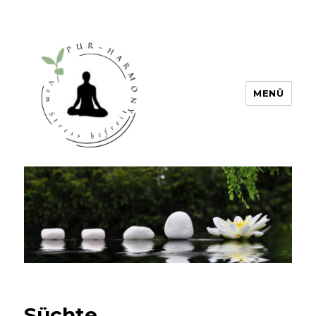
MENÜ
PUR HARMONY – Vom Stress
befreit
Süchte