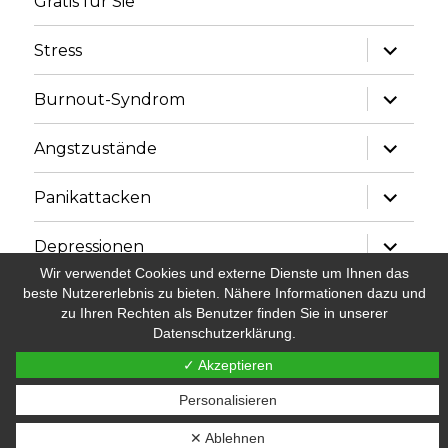
Gratis für Sie
Unterme
Stress
anzeige
Unterme
Burnout-Syndrom
anzeige
Unterme
Angstzustände
anzeige
Unterme
Panikattacken
anzeige
Unterme
Depressionen
anzeige
Wir verwendet Cookies und externe Dienste um Ihnen das
Unterme
beste Nutzererlebnis zu bieten. Nähere Informationen dazu und
Süchte & Zwänge
anzeige
zu Ihren Rechten als Benutzer finden Sie in unserer
Datenschutzerklärung.
Unterme
Impressum
anzeige
✓ Akzeptieren
Personalisieren
PUR HARMONY – Vom Stress befreit
Stolz präsentiert
von WordPress
✕ Ablehnen