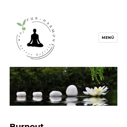
MENÜ
PUR HARMONY – Vom Stress
befreit
Burnout